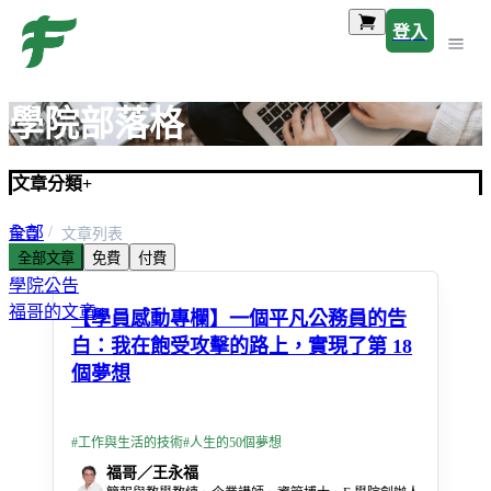
登入
學院部落格
文章分類
+
全部
首頁
文章列表
全部文章
免費
付費
學員感動專欄
學院公告
福哥的文章
【學員感動專欄】一個平凡公務員的告
白：我在飽受攻擊的路上，實現了第 18
個夢想
#
工作與生活的技術
#
人生的50個夢想
福哥／王永福