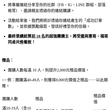
將專屬連結分享至你的社群（FB、IG、LINE 群組、部落
格等），邀請親友透過你的連結購課。
活動結束後，我們將統計透過你連結產生的「成功訂單
數」，並依據獎勵級距，發送好禮至你的信箱。
最終業績結算
前 10 名
的超強團購主，將受邀與憲哥、福哥
同桌共進餐敘！
贈品：
團購人數每滿 10 人，則提升2,000元贈品價值。
>> 例：團購滿40-49人，則獲得8,000元價值之贈品⋯⋯以此類
推。
贈品價
團購人數
贈品
值
滿10-19人（含10