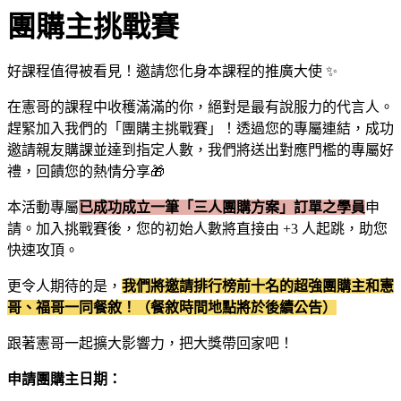
團購主挑戰賽
好課程值得被看見！邀請您化身本課程的推廣大使 ✨
在憲哥的課程中收穫滿滿的你，絕對是最有說服力的代言人。
趕緊加入我們的「團購主挑戰賽」！透過您的專屬連結，成功
邀請親友購課並達到指定人數，我們將送出對應門檻的專屬好
禮，回饋您的熱情分享🎁
本活動專屬
已成功成立一筆「三人團購方案」訂單之學員
申
請。加入挑戰賽後，您的初始人數將直接由 +3 人起跳，助您
快速攻頂。
更令人期待的是，
我們將邀請排行榜前十名的超強團購主和憲
哥、福哥一同餐敘！（餐敘時間地點將於後續公告）
跟著憲哥一起擴大影響力，把大獎帶回家吧！
申請團購主日期：