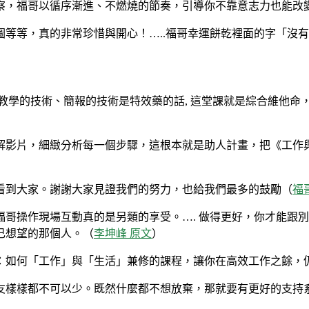
察，福哥以循序漸進、不燃燒的節奏，引導你不靠意志力也能改
等等，真的非常珍惜與開心！…..福哥幸運餅乾裡面的字「沒有
學的技術、簡報的技術是特效藥的話, 這堂課就是綜合維他命，
解影片，細緻分析每一個步驟，這根本就是助人計畫，把《工作
看到大家。謝謝大家見證我們的努力，也給我們最多的鼓勵（
福
哥操作現場互動真的是另類的享受。…. 做得更好，你才能跟
己想望的那個人。（
李坤峰 原文
）
享：如何「工作」與「生活」兼修的課程，讓你在高效工作之餘，
友樣樣都不可以少。既然什麼都不想放棄，那就要有更好的支持