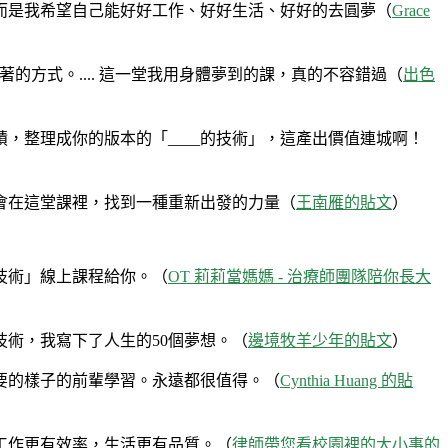
而是我希望自己能好好工作、好好生活、好好的去圓夢（
Grace
方式。.... 這一堂我用身體夢到的課，真的不容錯過（
出色
，整理成你的版本的「____的技術」，這產出價值連城啊！
會在這堂課裡，找到一種重新出發的力量（
王南雁的貼文
）
技術」線上課程給你。（
OT 莉莉當媽媽 - 治療師團隊陪你長大
技術，我寫下了人生的50個夢想。（
邊境牧羊少年的貼文
）
要的樣子的前輩學習。永遠都很值得。（
Cynthia Huang 的貼
工作更有效率，生活更有品質。（
律師帶您看校園裡的大小事的