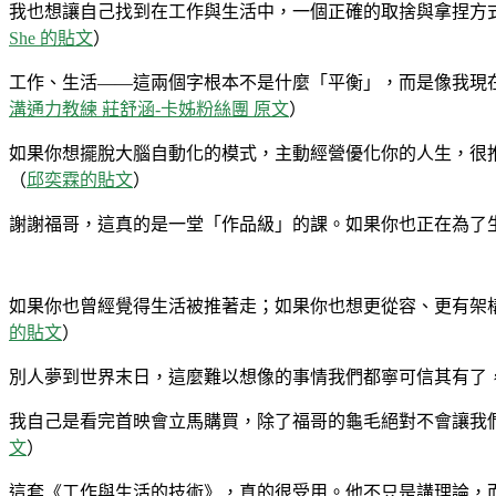
我也想讓自己找到在工作與生活中，一個正確的取捨與拿捏方
She 的貼文
）
工作、生活——這兩個字根本不是什麼「平衡」，而是像我現在
溝通力教練 莊舒涵-卡姊粉絲團 原文
）
如果你想擺脫大腦自動化的模式，主動經營優化你的人生，很推
（
邱奕霖的貼文
）
謝謝福哥，這真的是一堂「作品級」的課。如果你也正在為了
如果你也曾經覺得生活被推著走；如果你也想更從容、更有架
的貼文
）
別人夢到世界末日，這麼難以想像的事情我們都寧可信其有了，我
我自己是看完首映會立馬購買，除了福哥的龜毛絕對不會讓我
文
）
這套《工作與生活的技術》，真的很受用。他不只是講理論，