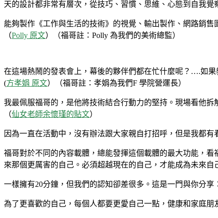
天的設計都非常有層次，從技巧、習慣、思維、心態到自我覺
能夠製作《工作與生活的技術》的視覺、輸出製作、網路銷售圖
（
Polly 原文
）（福哥註：Polly 為我們的美術總監）
在這場熱鬧的發表會上，幕後的夥伴們都在忙什麼呢？….如果教
(
方孝娟 原文
）（福哥註：孝娟為我們F 學院營運長）
我最佩服福哥的，是他將技術結合行動力的堅持。現場看他拆
（
仙女老師余懷瑾的貼文
）
因為一直在活動中，沒有辦法跟大家親自打招呼，但是我都有
福哥對於不同的內容載體，總能發揮這個載體的最大功能，看福
來那個更厲害的自己。必須超越現在的自己，才能成為未來自
一樣擁有20分鐘，但我們的認知卻差很多。這是一門與你分
為了更喜歡的自己，每個人都要更愛自己一點，健康和家庭朋