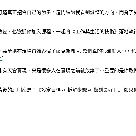
打造真正適合自己的節奏。這門課讓我看到調整的方向，而為了
改變，也歡迎你加入課程，一起將《工作與生活的技術》落地執
至還在現場實體表演了薩克斯風🎷, 整個真的很激勵人心，也讓
文
）
有天會實現，只是很多人在實現之前就放棄了⋯重要的是你敢做夢
原則都是：【設定目標 -> 拆解步驟 -> 做到最好】....