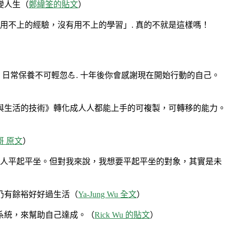
變人生（
鄭緯筌的貼文
）
用不上的經驗，沒有用不上的學習」. 真的不就是這樣嗎！
日常保養不可輕忽💪. 十年後你會感謝現在開始行動的自己。
與生活的技術》轉化成人人都能上手的可複製，可轉移的能力。
哥 原文
）
別人平起平坐。但對我來說，我想要平起平坐的對象，其實是未
仍有餘裕好好過生活（
Ya-Jung Wu 全文
）
系統，來幫助自己達成。（
Rick Wu 的貼文
）