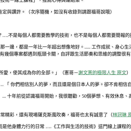
活的技術－線上課程」，推薦心得與連結集。
肯定與讚許。（次序隨機，如沒有收錄到請跟福哥說哦）
？….不是每個人都需要教學的技術，也不是每個人都需要簡報
而好的那一邊，都是一年比一年超出想像地好。..... 工作成就
半年有幾個專案都遇到瓶頸卡關，自評跟生活節奏和思維的調整很
你所愛，使其成為你的全部。」（憲哥－
謝文憲的極限人生 原文
）
. 「 你們相信別人的夢，而且還是個日本人的夢。卻不肯相信自
... 十年前從認識福哥開始，我很聽勸，50個夢想、有效休息
非常精彩，還有現場薩克斯風吹奏，福哥也太有誠意了（
林冠琳 
是他身體力行的日常 ….《工作與生活的技術》這門線上課程的設