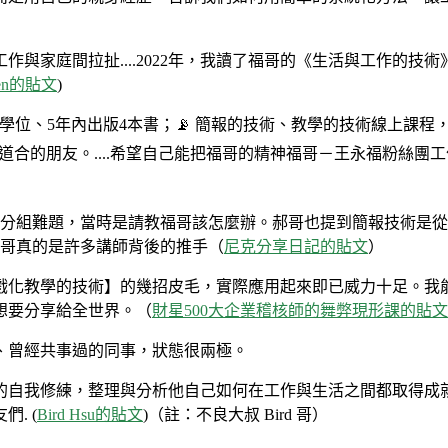
與家庭間拉扯....2022年，我讀了福哥的《生活與工作的
Chen的貼文
)
學位、5年內出版4本書；📡 簡報的技術、教學的技術線上課
道合的朋友。....希望自己能把福哥的精神福哥－王永福粉絲
時遇到分組難題，當時是請教福哥該怎麼辦。郝哥也提到簡報技術
福哥真的是許多講師背後的推手（
尼克分享日記的貼文
）
戲化教學的技術】的幾招皮毛，實際應用起來即已威力十足。我
想要分享給全世界。（
財星500大企業稽核師的舞弊現形課的貼文
、曾經共事過的同事，狀態很兩極。
的自我修練，整理與分析他自己如何在工作與生活之間都取得成
. (
Bird Hsu的貼文
)（註：不良大叔 Bird 哥）