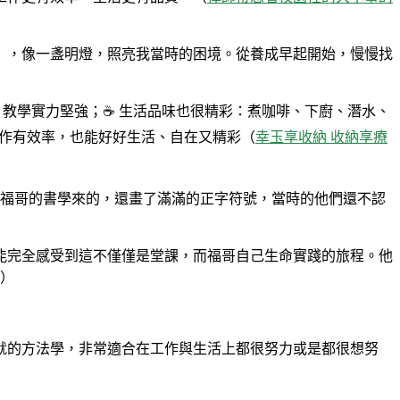
技術》，像一盞明燈，照亮我當時的困境。從養成早起開始，慢慢找
程，教學實力堅強；☕ 生活品味也很精彩：煮咖啡、下廚、潛水、
團工作有效率，也能好好生活、自在又精彩（
幸玉享收納 收納享療
是從福哥的書學來的，還畫了滿滿的正字符號，當時的他們還不認
能完全感受到這不僅僅是堂課，而福哥自己生命實踐的旅程。他
）
就的方法學，非常適合在工作與生活上都很努力或是都很想努