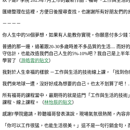
以下是F 學院 2025年7月上巿的最新作品：福哥「工作與生
匯總整理在這裡，方便日後搜尋查找，也謝謝所有好朋友們的
－－－－
你人生中的50個夢想，如果有人能教你實現，你願意付多少錢
普通的那一邊，過著跟20-30多歲時差不多品質的生活.... 
守估計，也能改造我們自己人生的5%-10%吧？我自己是上
學習了（
游皓雲的貼文
）
我對於人生幸福的樣貌 －工作與生活的技術線上課，「找到
我們來地球一遭，沒好好成為想要的自己。也太不划算了吧！…
所有福哥的課程當中，最期待的就是這門「工作與生活的技術」
課程、線上課程。（
林怡辰的貼文
）
感謝F學院邀請，聆聽福哥發表演說，現場氣氛很熱鬧，內容
「你可以工作很猛，也能生活很美。」這不是一句行銷金句，而