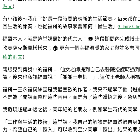
貼文
）
有小孩後～我花了好長一段時間適應新的生活節奏，每天都在工作
回生活的節奏，也從福哥的故事學習如何「懂生活」(
Claire 
福哥本人，就是這堂課最好的代言人：🎓 這段期間內完成博士
吹奏薩克斯風樣樣來；🏠 更有一個幸福溫暖的家庭與許多志同
癒的貼文
）
親眼見到傳說中的福哥 .... 仙女老師提到自己去醫院授課
識，後來也私訊福哥說：「謝謝王老師！」. 這位王老師人稱
福哥－王永福粉絲團是我最喜歡的作者，我只不過學了他【遊
不是為了開課而整理這些內容，而是有了這些體悟之後，急切
我發現超過40歲之後，同年紀的老朋友，例如學生時代的同學
「工作與生活的技術」這堂課，我自己的解讀是福哥透過自身
力、希望自己的「輸入」可以收到至少同等「輸出」結果的朋友們