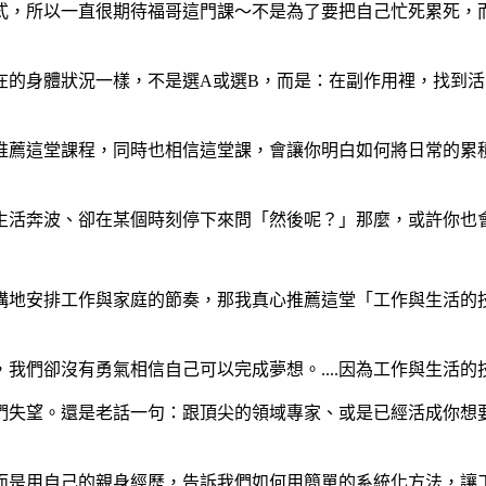
式，所以一直很期待福哥這門課～不是為了要把自己忙死累死，
的身體狀況一樣，不是選A或選B，而是：在副作用裡，找到活著的
薦這堂課程，同時也相信這堂課，會讓你明白如何將日常的累積
生活奔波、卻在某個時刻停下來問「然後呢？」那麼，或許你也
構地安排工作與家庭的節奏，那我真心推薦這堂「工作與生活的
們卻沒有勇氣相信自己可以完成夢想。....因為工作與生活的
們失望。還是老話一句：跟頂尖的領域專家、或是已經活成你想
而是用自己的親身經歷，告訴我們如何用簡單的系統化方法，讓