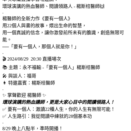
環球演講的熱血醫師、閱讀領路人 - 楊斯棓醫師🙌
.
楊醫師的全新力作《要有一個人》
用22個人與書的故事，煨出生命的智慧，
用一個真誠的信念，讓你激發前所未有的膽識，創造無限可
能。
──「要有一個人，那個人就是你！」
.
🎬 2024/08/29 20:30 直播場次
📚 主題：永不福輸 -「要有一個人」楊斯棓醫師
🎤 與談人：福哥
👩 特邀嘉賓：楊斯棓醫師
.
✨ 掌聲歡迎 楊醫師 ✨
環球演講的熱血講師，更是大家心目中的閱讀領路人！
✅ 要有一個人：澈讀22種人生，你的人生有無限可能！
✅ 人生路引：我從閱讀中練就的28個基本功
.
8/29 晚上八點半，準時開播！