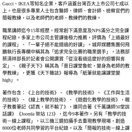
Gucci、IKEA等知名企業，客戶涵蓋台灣百大上市公司七成以
上。也是很多專業人士包含醫師、律師、會計師、檢察官們的
簡報教練，以及老師們的老師、教練們的教練。
⠀⠀⠀⠀
職業講師迄今15年經歷，經常創下滿意度及NPS滿分之完全課
程紀錄。多家上市公司主管課後極力推薦，評價為「上過最好
的課程」、「一輩子絕不能錯過的好課」。城邦媒體集團何飛
鵬執行長專欄中稱其為「追求完全比賽的職業選手」，法務部
蔡清祥部長於記者會公開讚賞「從沒看過這麼好的迴響與肯
定」、《親子天下》稱其為「昔日課堂魯蛇，變身為老師的教
學教練」，更獲《天下雜誌》報導為「紙筆就能讓課堂變
high」。
⠀⠀⠀⠀
著作包含：《上台的技術》、《教學的技術》、《工作與生活
的技術》、《線上教學的技術》、《遊戲化教學的技術》，親
子教養筆記《認真，就不輸了》，連同合著《千萬講師50堂說
話課》《Joomla 架站 123》，迄今9本著作。另有「教學的技
術－線上課程」，以三機三鏡拍攝手去重現教學現場，創造
8000位老師共同學習的平台紀錄。以及「簡報的技術－線上課