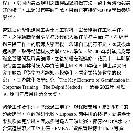
程」，以國內最高規則之四機四鏡拍攝方法，留下台灣簡報最
好的樣子，單週銷售突破千萬，目前已有接近9000位學員參與
學習。
⠀⠀⠀⠀
曾就讀於彰化建國工專土木工程科，畢業後擔任工地主任7
年，之後轉職至保險業務及經紀人擔任業務主管8年。在經歷
過三段工作上的磨練與學習後，深知自己仍有不足，30歲後重
返校園，取得朝陽科技大學EMBA學位，於2006年創業成為專
職企管顧問及職業講師，之後持續在職進修，花費十二年時間
取得國立雲林科技大學資管博士MIS Ph.D學位。博士論文研
究主題為「從學習者認知基模變化，看企業講師教學的秘
密」，其遊戲化教學研究「The Key Elements of Gamification in
Corporate Training – The Delphi Method」，榮獲 2022年 國際
SCI期刊年度最佳論文大獎。
⠀⠀⠀⠀
熱愛工作及生活，歷練過工地主任與保險業務，是2個孩子的
超級奶爸，喜歡鑽研電腦、Espresso, 煎牛排的技術、愛聽爵士
樂及吹薩克斯風。完成多場鐵人三項比賽，擁有PADI潛水長 /
合氣道黑帶／工地主任／EMBA／資訊管理博士 Ph.D 等資